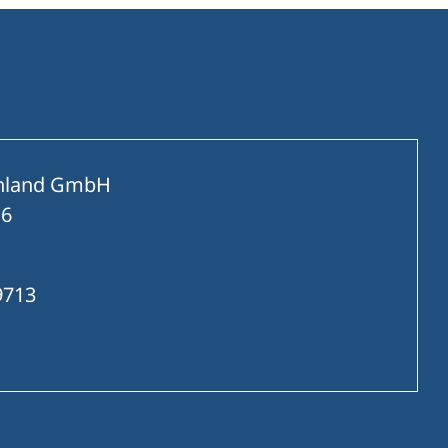
chland GmbH
16
9713